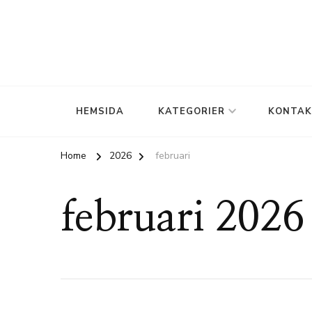
Stress – påverkan och hjälp att hantera den
coolmind.se
HEMSIDA
KATEGORIER
KONTAK
Home
2026
februari
februari 2026