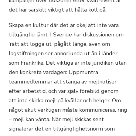
kampanjer över tidszoner eller kväll-event är
det här särskilt viktigt att hålla koll på.
Skapa en kultur där det är okej att inte vara
tillgänglig jämt. I Sverige har diskussionen om
’rätt att logga ut’ pågått länge, även om
lagstiftningen ser annorlunda ut än i länder
som Frankrike. Det viktiga är inte juridiken utan
den konkreta vardagen: Uppmuntra
teammedlemmar att stänga av mejlnotiser
efter arbetstid, och var själv förebild genom
att inte skicka mejl på kvällar och helger. Om
något akut verkligen måste kommuniceras, ring
– mejl kan vänta. När mejl skickas sent
signalerar det en tillgänglighetsnorm som