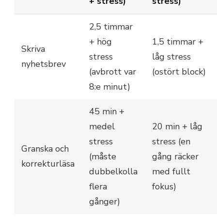
+ stress)
stress)
2,5 timmar
+ hög
1,5 timmar +
Skriva
stress
låg stress
nyhetsbrev
(avbrott var
(ostört block)
8:e minut)
45 min +
medel
20 min + låg
stress
stress (en
Granska och
(måste
gång räcker
korrekturläsa
dubbelkolla
med fullt
flera
fokus)
gånger)