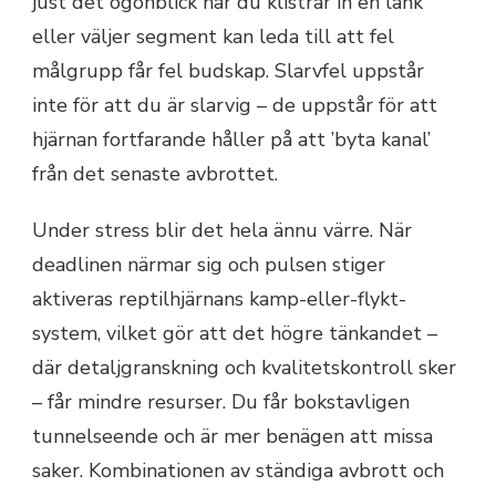
just det ögonblick när du klistrar in en länk
eller väljer segment kan leda till att fel
målgrupp får fel budskap. Slarvfel uppstår
inte för att du är slarvig – de uppstår för att
hjärnan fortfarande håller på att ’byta kanal’
från det senaste avbrottet.
Under stress blir det hela ännu värre. När
deadlinen närmar sig och pulsen stiger
aktiveras reptilhjärnans kamp-eller-flykt-
system, vilket gör att det högre tänkandet –
där detaljgranskning och kvalitetskontroll sker
– får mindre resurser. Du får bokstavligen
tunnelseende och är mer benägen att missa
saker. Kombinationen av ständiga avbrott och