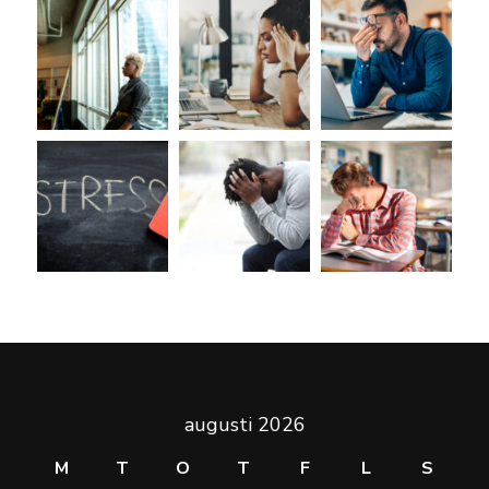
augusti 2026
M
T
O
T
F
L
S