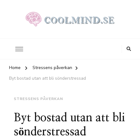
Stress – påverkan och hjälp att hantera den
coolmind.se
Home
Stressens påverkan
Byt bostad utan att bli sönderstressad
STRESSENS PÅVERKAN
Byt bostad utan att bli
sönderstressad